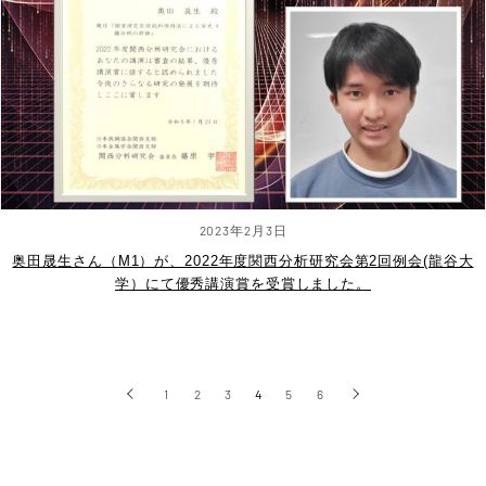
2023年2月3日
奥田晟生さん（M1）が、2022年度関西分析研究会第2回例会(龍谷大
学）にて優秀講演賞を受賞しました。
‹
1
2
3
4
5
6
›
前へ
次へ