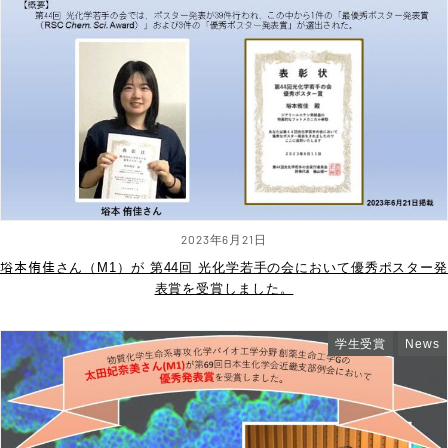
2023年6月21日
﨏本侑佳さん（M1）が 第44回 光化学若手の会において優秀ポスター発
表賞を受賞しました。
学生受賞
News