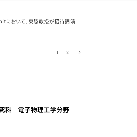
& Exhibitにおいて、東脇教授が招待講演
1
2
›
次へ
研究科 電子物理工学分野