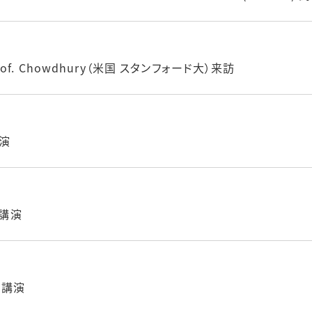
Prof. Chowdhury（米国 スタンフォード大）来訪
講演
調講演
調講演