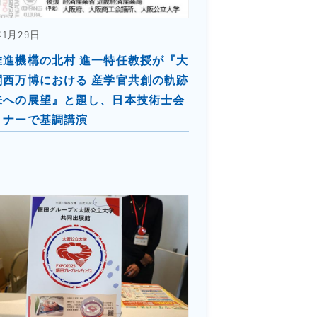
年1月29日
推進機構の北村 進一特任教授が『大
関西万博における 産学官共創の軌跡
来への展望』と題し、日本技術士会
ミナーで基調講演