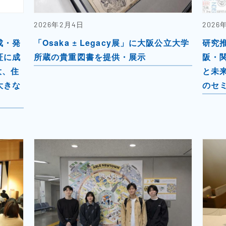
2026年2月4日
2026
成・発
「Osaka ± Legacy展」に大阪公立大学
研究
証に成
所蔵の貴重図書を提供・展示
阪・
大、住
と未
大きな
のセ