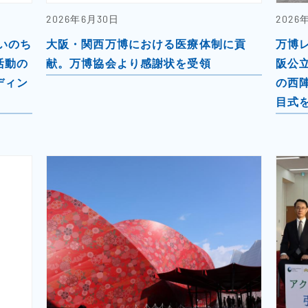
2026年6月30日
2026
いのち
大阪・関西万博における医療体制に貢
万博
活動の
献。万博協会より感謝状を受領
阪公
ディン
の西
目式