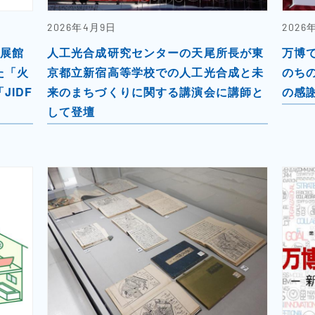
2026年4月9日
2026
出展館
人工光合成研究センターの天尾所長が東
万博
た「火
京都立新宿高等学校での人工光合成と未
のち
IDF
来のまちづくりに関する講演会に講師と
の感
して登壇