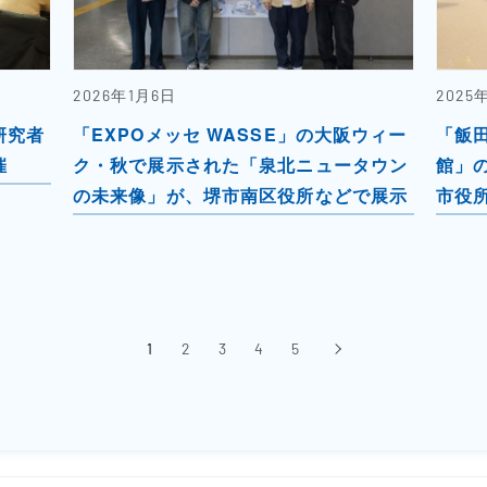
2026年1月6日
2025
研究者
「EXPOメッセ WASSE」の大阪ウィー
「飯
催
ク・秋で展示された「泉北ニュータウン
館」の
の未来像」が、堺市南区役所などで展示
市役
1
2
3
4
5
›
次へ