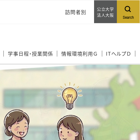
公立大学
訪問者別
法人大阪
Search
ご家族アカウントについ
て
学事日程・授業関係
情報環境利用Ｇ
ITヘルプＤ
問い合わせる
相談する
WEB提案する
イベントカレンダー