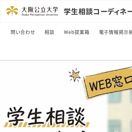
学生相談コーディネー
問い合わせ
相談
Web提案箱
電子情報掲示
問い合わせる
どんな相談があるの？
Web提案する
詳細情報
Web・メール相談
これまでの提案と回答
詳細情報＞
(カテゴリ別)
援室情報
これまでの提案と回答
掲載依頼方
(年度別)