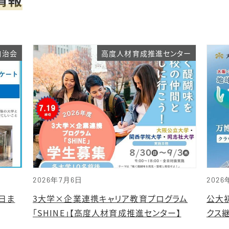
自治会
高度人材育成推進センター
2026年7月6日
2026
日ま
3大学×企業連携キャリア教育プログラム
公大
「SHINE」【高度人材育成推進センター】
クス継