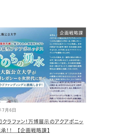
企画戦略課
年7月6日
初クラファン！万博展示のアクアポニッ
承！！ 【企画戦略課】