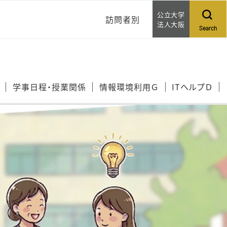
公立大学
訪問者別
法人大阪
Search
ご家族アカウントについ
て
学事日程・授業関係
情報環境利用Ｇ
ITヘルプＤ
問い合わせる
相談する
WEB提案する
イベントカレンダー