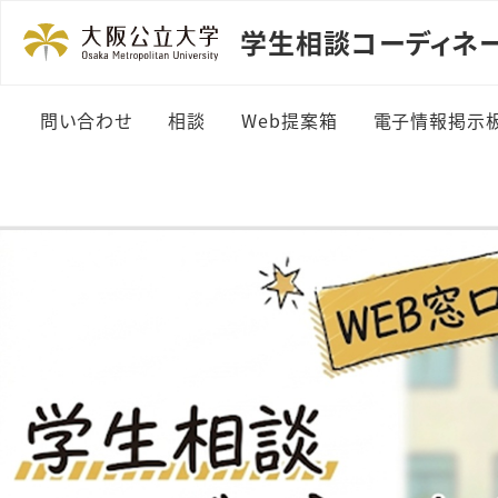
学生相談コーディネー
問い合わせ
相談
Web提案箱
電子情報掲示
問い合わせる
どんな相談があるの？
Web提案する
詳細情報
Web・メール相談
これまでの提案と回答
詳細情報＞
(カテゴリ別)
援室情報
これまでの提案と回答
掲載依頼方
(年度別)