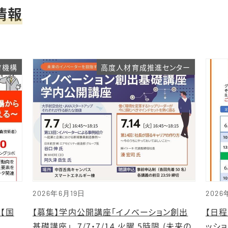
情報
育機構
高度人材育成推進センター
2026年6月19日
2026
 【国
【募集】学内公開講座「イノベーション創出
【日程
基礎講座」_7/7・7/14 火曜 5時限 (未来の
ッシ