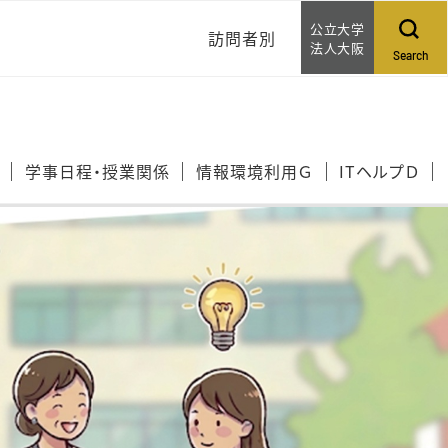
公立大学
訪問者別
法人大阪
Search
ご家族アカウントについ
て
学事日程・授業関係
情報環境利用Ｇ
ITヘルプＤ
問い合わせる
相談する
WEB提案する
イベントカレンダー