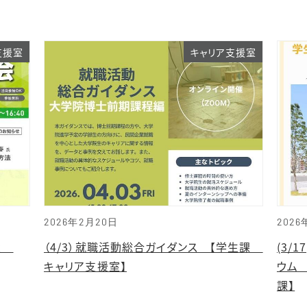
支援室
キャリア支援室
2026年2月20日
2026
立大
（4/3）就職活動総合ガイダンス 【学生課
(3/
キャリア支援室】
ウム
課】