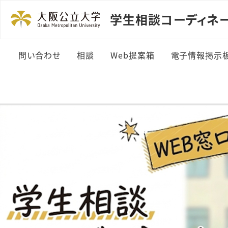
学生相談コーディネー
問い合わせ
相談
Web提案箱
電子情報掲示
問い合わせる
どんな相談があるの？
Web提案する
詳細情報
Web・メール相談
これまでの提案と回答
詳細情報＞
(カテゴリ別)
援室情報
これまでの提案と回答
掲載依頼方
(年度別)