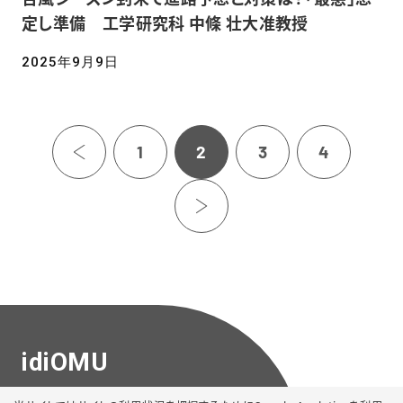
定し準備 工学研究科 中條 壮大准教授
2025年9月9日
‹
1
2
3
4
前へ
›
次へ
idiOMU
大阪公立大学 広報課