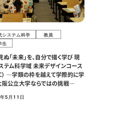
代システム科学
教員
学生
見ぬ「未来」を、自分で描く学び 現
ステム科学域 未来デザインコース
DC） ―学類の枠を越えて学際的に学
大阪公立大学ならではの挑戦―
6年5月11日