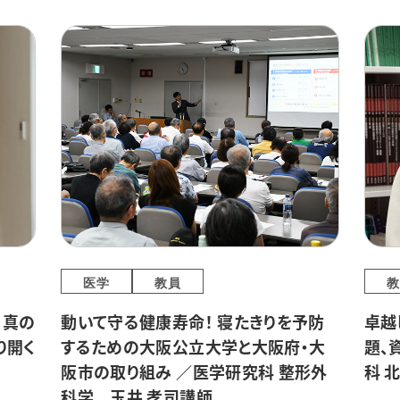
医学
教員
教
、真の
動いて守る健康寿命！ 寝たきりを予防
卓越
り開く
するための大阪公立大学と大阪府・大
題、
阪市の取り組み ／医学研究科 整形外
科 
科学 玉井 孝司講師