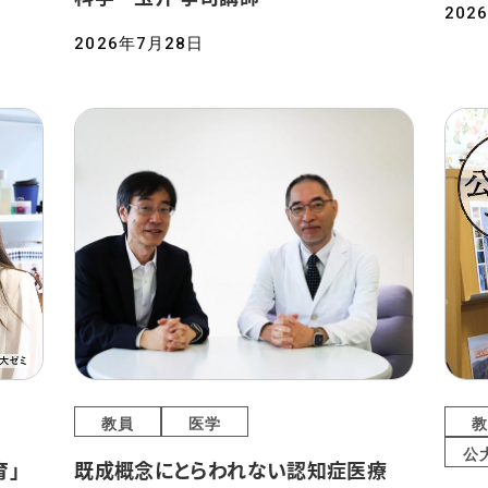
202
2026年7月28日
教員
医学
教
公
育」
既成概念にとらわれない認知症医療