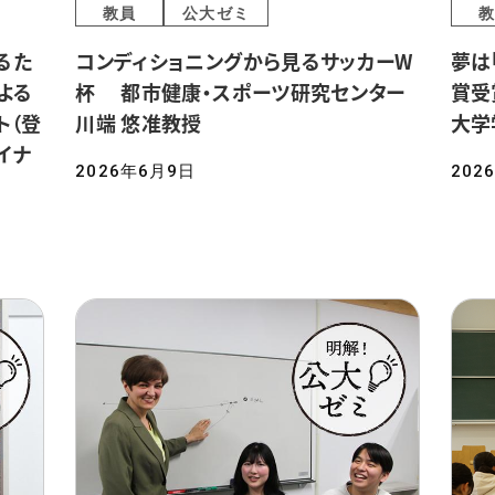
教員
公大ゼミ
教
るた
コンディショニングから見るサッカーW
夢は
よる
杯 都市健康・スポーツ研究センター
賞受
ト（登
川端 悠准教授
大学
イナ
2026年6月9日
202