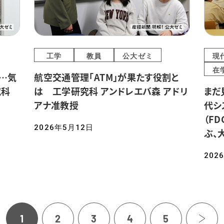
工学
教員
公大ゼミ
現
在
…気
航空交通管理「ATM」が果たす役割と
究科
は 工学研究科 アンドレエバ森 アドリ
まだ
アナ准教授
代シ
（F
2026年5月12日
ぶ、
202
1
2
3
4
5
›