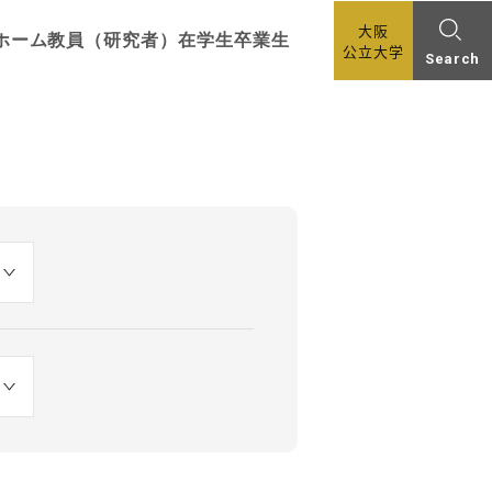
大阪
ホーム
教員（研究者）
在学生
卒業生
公立大学
Search