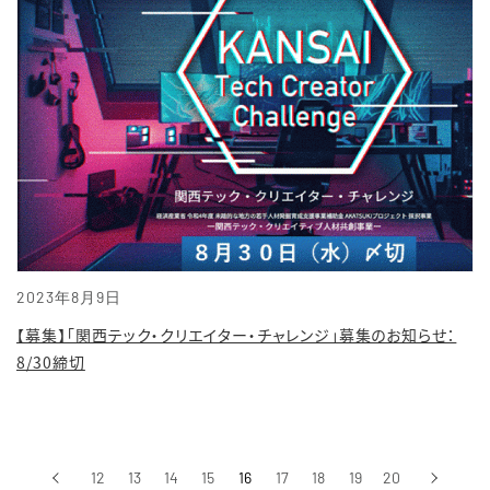
2023年8月9日
【募集】「関西テック・クリエイター・チャレンジ」募集のお知らせ：
8/30締切
‹
12
13
14
15
16
17
18
19
20
›
前へ
次へ