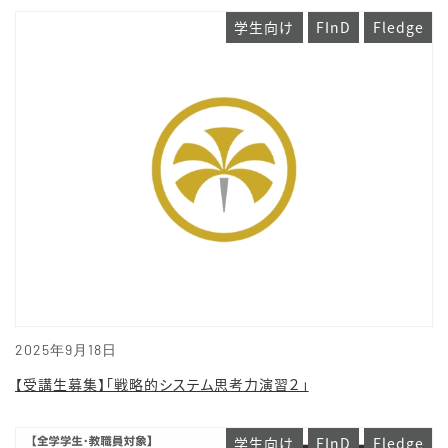
学生向け
FInD
Fledge
2025年9月18日
【受講生募集】「戦略的システム思考力演習２」
学生向け
FInD
Fledge