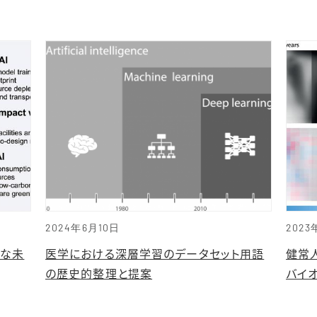
2024年6月10日
2023
能な未
医学における深層学習のデータセット用語
健常
の歴史的整理と提案
バイ