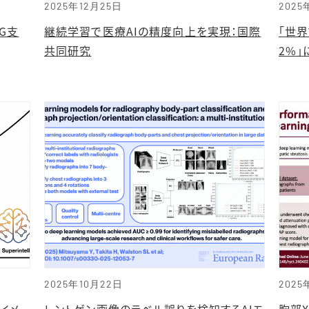
2025年12月25日
2025
G支
継続学習で医療AIの精度向上を実現：国際
「世
共同研究
2%」
2025年10月22日
2025
イメ
レントゲン画像のラベル誤りを検知するAIモ
胸部