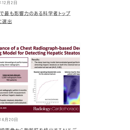
年12月2日
界で最も影響力のある科学者トップ
に選出
年6月20日
X線画像から脂肪肝を検出するAIモデ