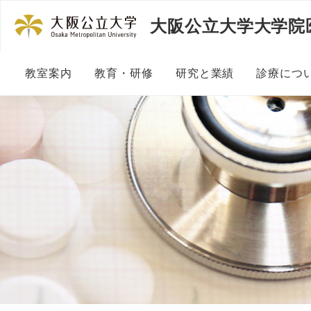
大阪公立大学大学院
教室案内
教育・研修
研究と業績
診療につ
教授ご挨拶
初期臨床研修医の方へ
研究業績一覧
診療グ
教室の沿革
専攻医の方へ
研究にご協力いただけ
大阪公
へ
スタッフ紹介
臨床研修医・医学部生の皆さ
まへ
近畿先天代謝異常症研
医局だより
重症児の在宅支援を担う医師
大阪小児保健研究会
等養成プログラム