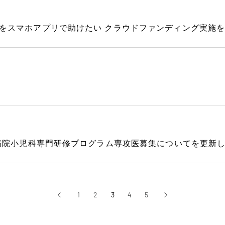
をスマホアプリで助けたい クラウドファンディング実施
属病院小児科専門研修プログラム専攻医募集についてを更新
1
2
3
4
5
‹
›
前へ
次へ