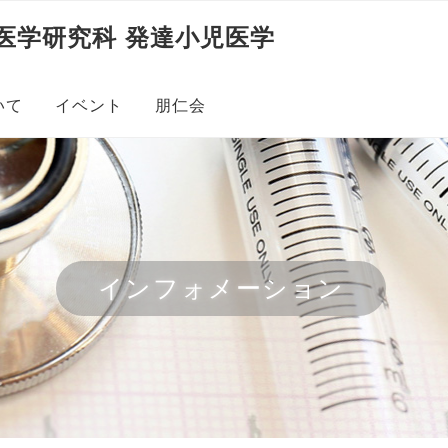
医学研究科 発達小児医学
いて
イベント
朋仁会
ループ
る皆様
立大学医学部附属病院
インフォメーション
究会