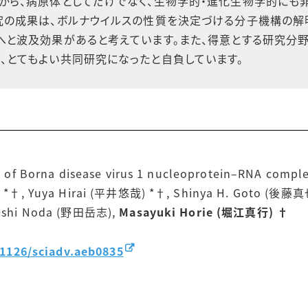
から、病原体としてだけでなく、生物学的・進化生物学的にも
究の成果は、ボルナウイルスの性質を決定づける分子機構の解
へと波及効果があると考えています。また、得意とする研究分
、とてもよい共同研究になったと自負しています。
 of Borna disease virus 1 nucleoprotein‒RNA compl
 *†, Yuya Hirai (平井悠哉) *†, Shinya H. Goto (後藤真
eshi Noda (野田岳志),
Masayuki Horie (堀江真行) †
.1126/sciadv.aeb0835