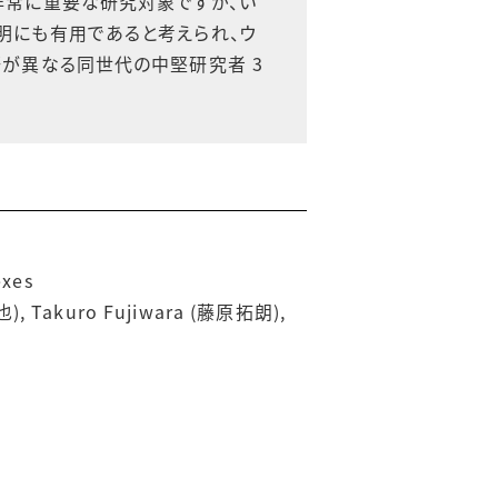
非常に重要な研究対象ですが、い
明にも有用であると考えられ、ウ
野が異なる同世代の中堅研究者 3
exes
也), Takuro Fujiwara (藤原拓朗),