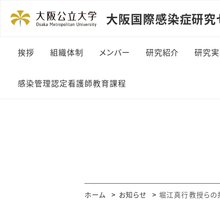
大阪国際感染症研究セ
挨拶
組織体制
メンバー
研究紹介
研究実
研究推進部門
研究
感染管理認定看護師教育課程
新興・再興感染症
Pic
人材育成部門
OI
社会環境部門
行政連携部門
ホーム
お知らせ
堀江真行教授らの共