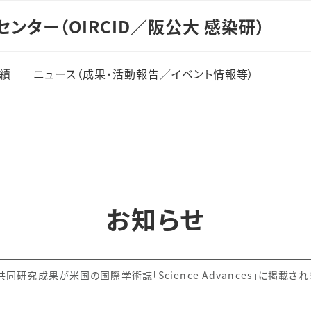
ンター（OIRCID／阪公大 感染研）
績
ニュース（成果・活動報告／イベント情報等）
実績（論文）
部門
kup
RCID勉強会
お知らせ
同研究成果が米国の国際学術誌「Science Advances」に掲載さ