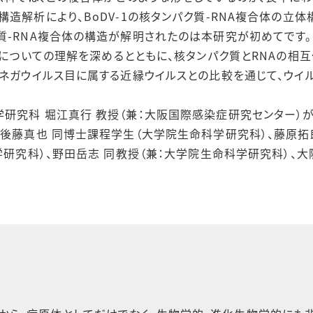
構造解析により、
BoDV-1
の核タンパク質
-RNA
複合体の立体
質
-RNA
複合体の構造が解明されたのは本研究が初めてです。
についての理解を深めるとともに、核タンパク質と
RNA
の相互
ノネガウイルス目に属する近縁ウイルスとの比較を通じて、ウイ
研究科 堀江真行 教授（兼：大阪国際感染症研究センター）
、後藤真也 同博士課程学生（大学院生命科学研究科）、藤原拓
学研究科）、野田岳志 同教授（兼：大学院生命科学研究科）、