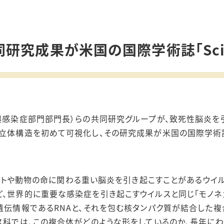
究成果が米国の国際学術誌「Scienc
再興感染症部門部門長）らの共同研究グループが、致死性脳炎を
体構造を初めて可視化し、その研究成果が米国の国際学術誌「Sci
ヒトや動物の命に関わる重い脳炎を引き起こすことがあるウイル
ど、世界的に重要な感染症を引き起こすウイルスと同じ「モノネ
、遺伝情報である
RNA
と、それを包む核タンパク質が結合した複
ルス科では、この複合体がどのような形をしているのか、長年に