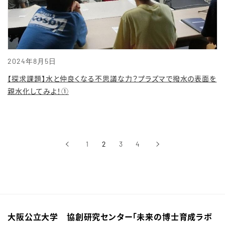
2024年8月5日
【探求課題】水と仲良くなる不思議な力？プラズマで撥水の表面を
親水化してみよ！①
‹
1
2
3
4
›
前へ
次へ
大阪公立大学 協創研究センター「未来の博士育成ラボ