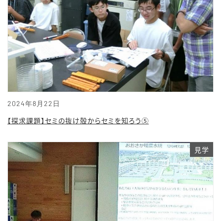
2024年8月22日
【探求課題】セミの抜け殻からセミを知ろう⑤
見学