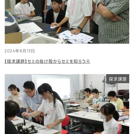
2024年8月13日
【探求課題】セミの抜け殻からセミを知ろう④
探求課題