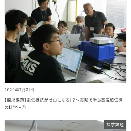
2024年7月31日
【探求課題】電気抵抗がゼロになる！？〜実験で学ぶ高温超伝導
の科学〜④
探求課題