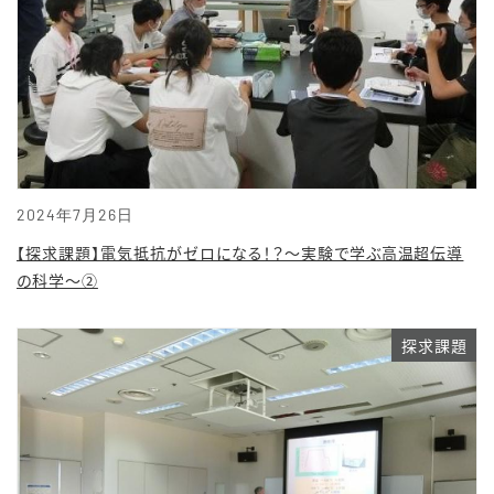
2024年7月26日
【探求課題】電気抵抗がゼロになる！？〜実験で学ぶ高温超伝導
の科学〜②
探求課題