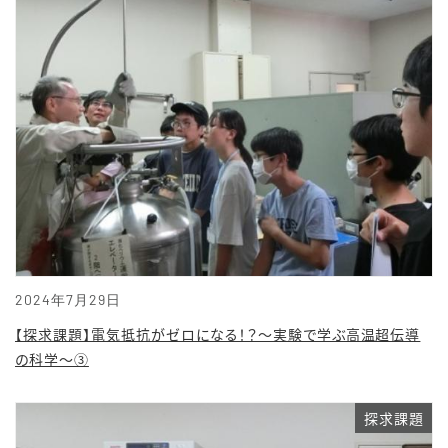
2024年7月29日
【探求課題】電気抵抗がゼロになる！？〜実験で学ぶ高温超伝導
の科学〜③
探求課題