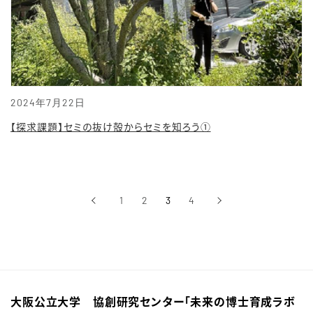
2024年7月22日
【探求課題】セミの抜け殻からセミを知ろう①
‹
1
2
3
4
›
前へ
次へ
大阪公立大学 協創研究センター「未来の博士育成ラボ