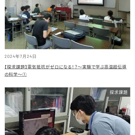
2024年7月24日
【探求課題】電気抵抗がゼロになる！？〜実験で学ぶ高温超伝導
の科学〜①
探求課題