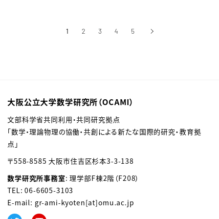
1
2
3
4
5
›
次へ
大阪公立大学数学研究所（OCAMI）
文部科学省共同利用・共同研究拠点
「数学・理論物理の協働・共創による新たな国際的研究・教育拠
点」
〒558-8585 大阪市住吉区杉本3-3-138
数学研究所事務室
: 理学部F棟2階（F208）
TEL: 06-6605-3103
E-mail: gr-ami-kyoten[at]omu.ac.jp