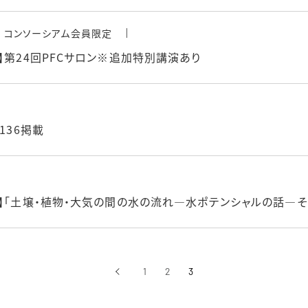
コンソーシアム会員限定
】第24回PFCサロン※追加特別講演あり
136掲載
】「土壌・植物・大気の間の水の流れ―水ポテンシャルの話―そ
‹
1
2
3
前へ