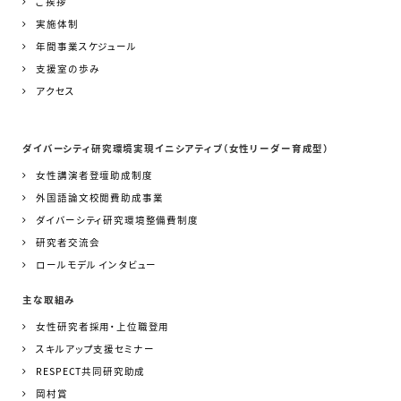
ご挨拶
実施体制
年間事業スケジュール
支援室の歩み
アクセス
ダイバーシティ研究環境実現イニシアティブ（女性リーダー育成型）
女性講演者登壇助成制度
外国語論文校閲費助成事業
ダイバーシティ研究環境整備費制度
研究者交流会
ロールモデル インタビュー
主な取組み
女性研究者採用・上位職登用
スキルアップ支援セミナー
RESPECT共同研究助成
岡村賞