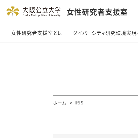
女性研究者支援室
女性研究者支援室とは
ダイバーシティ研究環境実現
ご挨拶
ダイバーシティ研究環境
整備費制度
実施体制
女性講演者登壇助成制
度
年間事業スケジュール
外国語論文校閲費助成
支援室のあゆみ
ホーム
IRIS
事業
メディア掲載・受賞歴
研究者交流会
刊行物