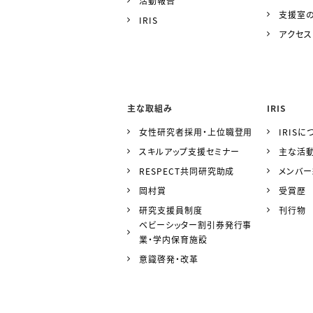
活動報告
支援室
IRIS
アクセス
主な取組み
IRIS
女性研究者採用・上位職登用
IRISに
スキルアップ支援セミナー
主な活
RESPECT共同研究助成
メンバ
岡村賞
受賞歴
研究支援員制度
刊行物
ベビーシッター割引券発行事
業・学内保育施設
意識啓発・改革