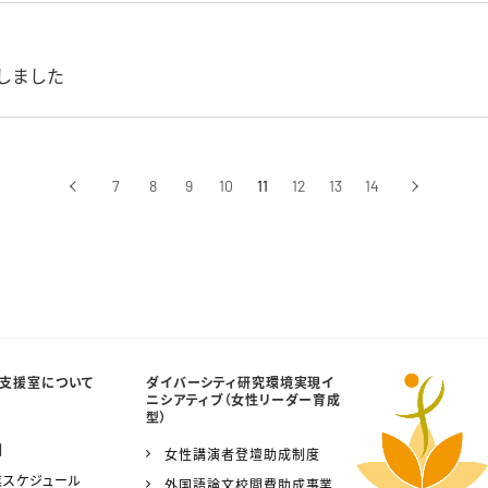
催しました
‹
7
8
9
10
11
12
13
14
›
前へ
次へ
支援室について
ダイバーシティ研究環境実現イ
ニシアティブ（女性リーダー育成
型）
制
女性講演者登壇助成制度
業スケジュール
外国語論文校閲費助成事業