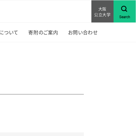
大阪
公立大学
Search
Sについて
寄附のご案内
お問い合わせ
上位
RISについて
な活動
賞歴
研究助成
ンバー紹介
セミナ
行物
RISの先輩の声