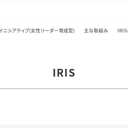
イニシアティブ(女性リーダー育成型)
主な取組み
IRI
女性研究者採用・
I
職登用
主
IRIS
岡村賞
受
RESPECT共同
メ
スキルアップ支援
ー
刊
研究支援員制度
I