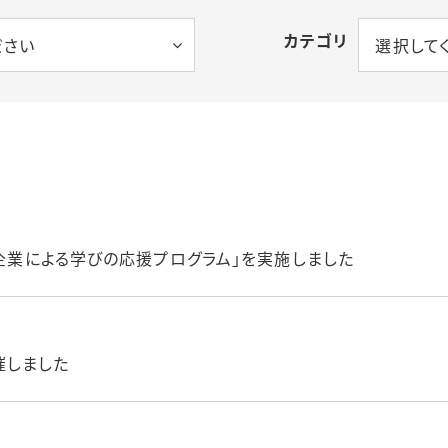
ベビーシッター割
カテゴリ
ださい
選択して
I
発行事業・学内保
く
設
意識啓発・改革
「企業による学びの応援プログラム」を実施しました
開催しました