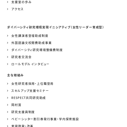
支援室の歩み
アクセス
ダイバーシティ研究環境実現イニシアティブ（女性リーダー育成型）
女性講演者登壇助成制度
外国語論文校閲費助成事業
ダイバーシティ研究環境整備費制度
研究者交流会
ロールモデル インタビュー
主な取組み
女性研究者採用・上位職登用
スキルアップ支援セミナー
RESPECT共同研究助成
岡村賞
研究支援員制度
ベビーシッター割引券発行事業・学内保育施設
意識啓発・改革