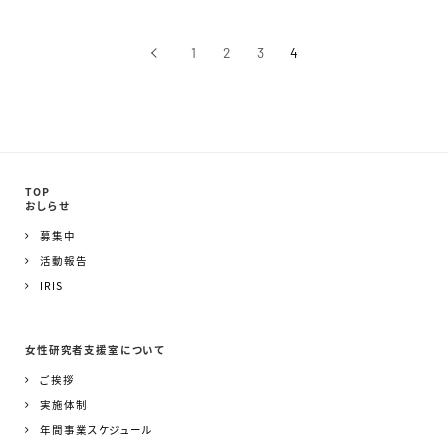
‹
1
2
3
4
前へ
TOP
おしらせ
募集中
活動報告
IRIS
女性研究者支援室について
ご挨拶
実施体制
年間事業スケジュール