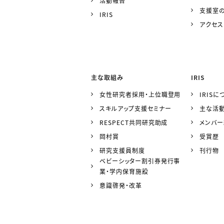
活動報告
支援室
IRIS
アクセス
主な取組み
IRIS
女性研究者採用・上位職登用
IRISに
スキルアップ支援セミナー
主な活
RESPECT共同研究助成
メンバ
岡村賞
受賞歴
研究支援員制度
刊行物
ベビーシッター割引券発行事
業・学内保育施設
意識啓発・改革