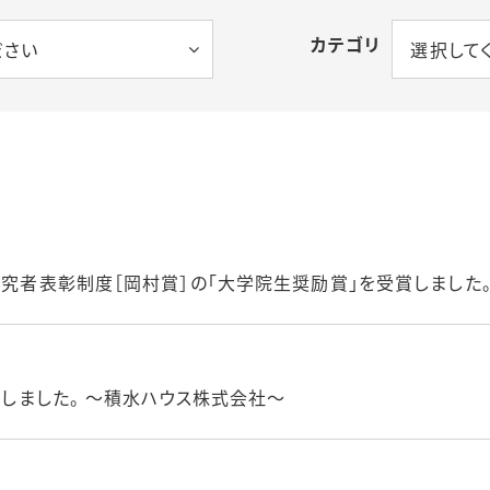
ベビーシッター割
カテゴリ
ださい
選択して
I
発行事業・学内保
く
設
意識啓発・改革
研究者表彰制度［岡村賞］の「大学院生奨励賞」を受賞しました
たしました。 ～積水ハウス株式会社～