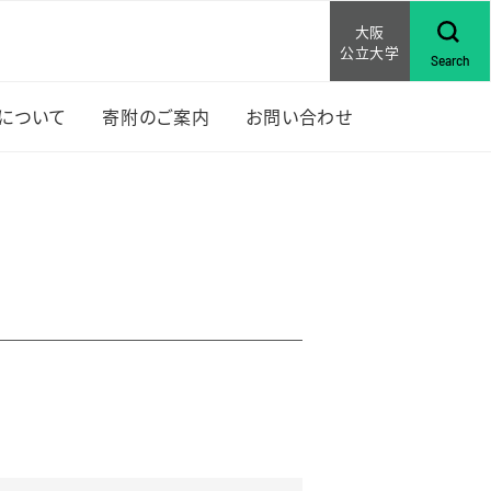
大阪
公立大学
Search
Sについて
寄附のご案内
お問い合わせ
上位
RISについて
な活動
賞歴
研究助成
ンバー紹介
セミナ
行物
RISの先輩の声