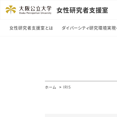
女性研究者支援室
女性研究者支援室とは
ダイバーシティ研究環境実現
ご挨拶
ダイバーシティ研究環境
整備費制度
実施体制
女性講演者登壇助成制
度
年間事業スケジュール
外国語論文校閲費助成
支援室のあゆみ
ホーム
IRIS
事業
メディア掲載・受賞歴
研究者交流会
刊行物