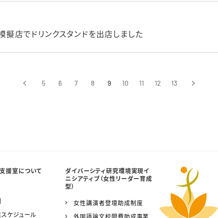
祭模擬店でドリンクスタンドを出店しました
‹
5
6
7
8
9
10
11
12
13
›
前へ
次へ
支援室について
ダイバーシティ研究環境実現イ
ニシアティブ（女性リーダー育成
型）
制
女性講演者登壇助成制度
業スケジュール
外国語論文校閲費助成事業