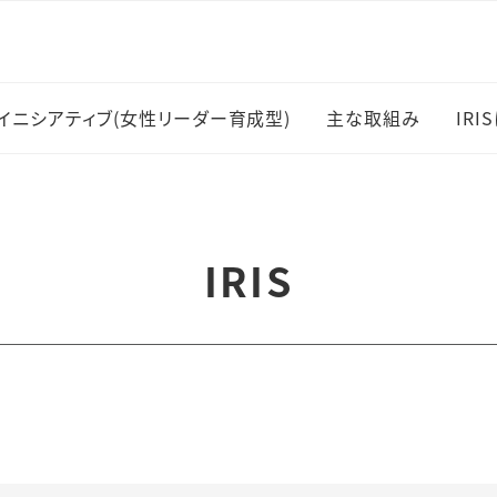
イニシアティブ(女性リーダー育成型)
主な取組み
IRI
女性研究者採用・
I
職登用
主
IRIS
岡村賞
受
RESPECT共同
メ
スキルアップ支援
ー
刊
研究支援員制度
I