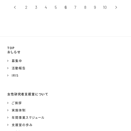
‹
2
3
4
5
6
7
8
9
10
›
前へ
次へ
TOP
おしらせ
募集中
活動報告
IRIS
女性研究者支援室について
ご挨拶
実施体制
年間事業スケジュール
支援室の歩み