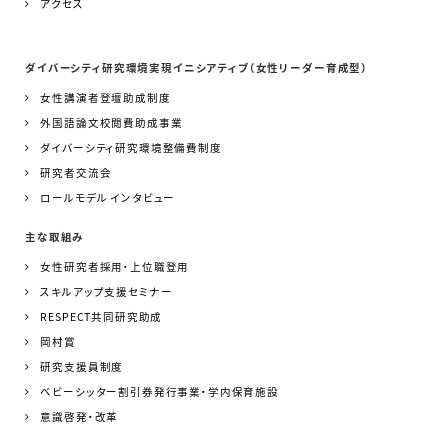
アクセス
ダイバーシティ研究環境実現イニシアティブ（女性リーダー育成型）
女性講演者登壇助成制度
外国語論文校閲費助成事業
ダイバーシティ研究環境整備費制度
研究者交流会
ロールモデル インタビュー
主な取組み
女性研究者採用・上位職登用
スキルアップ支援セミナー
RESPECT共同研究助成
岡村賞
研究支援員制度
ベビーシッター割引券発行事業・学内保育施設
意識啓発・改革