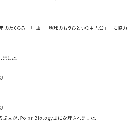
0億年のたくらみ 「“虫” 地球のもうひとつの主人公」 に協力
れました．
け
け
が，Polar Biology誌に受理されました．