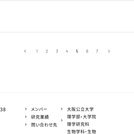
‹
1
2
3
4
5
6
7
›
前へ
次へ
38
メンバー
大阪公立大学
理学部・大学院
研究業績
理学研究科
問い合わせ先
生物学科・生物