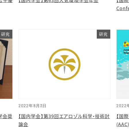
Conf
研究
研究
2022年8月3日
2022
ル学会奨
【国内学会】第39回エアロゾル科学・技術討
【国際学
論会
(AAC