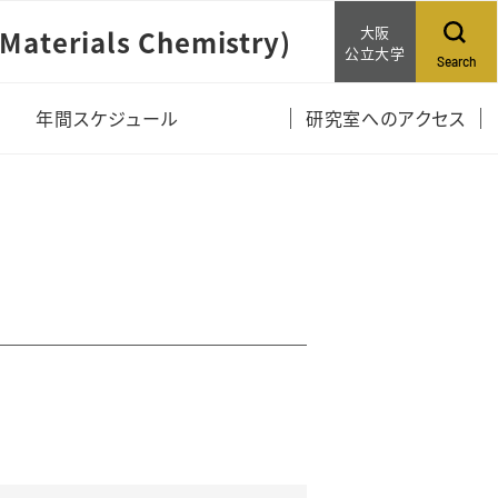
大阪
terials Chemistry)
公立大学
Search
績
年間スケジュール
研究室へのアクセス
績（竹中）
績（藤井）