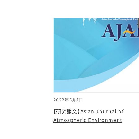
2022年5月1日
【研究論文】Asian Journal of
Atmospheric Environment