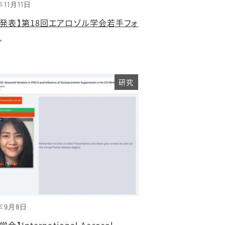
年11月11日
究発表】第18回エアロゾル学会若手フォ
ム
研究
年9月8日
会】International Aerosol