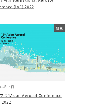
erence (IAC) 2022
研究
年6月14日
会】Asian Aerosol Conference
) 2022