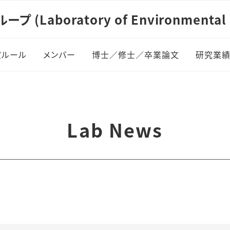
aboratory of Environmental Ma
室ルール
メンバー
博士／修士／卒業論文
研究業
教職員
博士論文
研究業
在学生
修士論文
研究業
Lab News
過去の在籍メンバー
卒業論文
卒業・修了生の進路