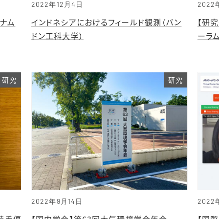
2022年12月4日
2022
トナム
インドネシアにおけるフィールド観測（バン
【研
ドン工科大学）
ーラ
研究
研究
2022年9月14日
2022
 若手優
【国内学会】第63回大気環境学会年会
【国際学