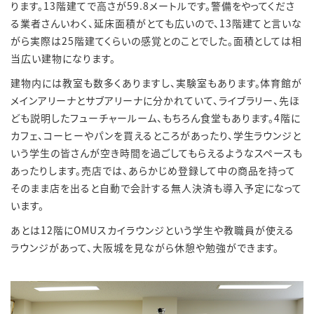
ります。
13
階建てで高さが
59.8
メートルです。警備をやってくださ
る業者さんいわく、延床面積がとても広いので、
13
階建てと言いな
がら実際は
25
階建てくらいの感覚とのことでした。面積としては相
当広い建物になります。
建物内には教室も数多くありますし、実験室もあります。体育館が
メインアリーナとサブアリーナに分かれていて、ライブラリー、先ほ
ども説明したフューチャールーム、もちろん食堂もあります。
4
階に
カフェ、コーヒーやパンを買えるところがあったり、学生ラウンジと
いう学生の皆さんが空き時間を過ごしてもらえるようなスペースも
あったりします。売店では、あらかじめ登録して中の商品を持って
そのまま店を出ると自動で会計する無人決済も導入予定になって
います。
あとは
12
階に
OMU
スカイラウンジという学生や教職員が使える
ラウンジがあって、大阪城を見ながら休憩や勉強ができます。