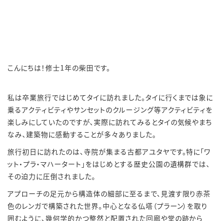
こんにちは！修士1年の柴田です。
私は卒業旅行ではじめてタイに訪れました。タイに行くまでは象に
乗るアクティビティやサンセットのクルージング等アクティビティを
楽しみにしていたのですが、実際に訪れてみるとタイの気候やまち
なみ、建築物に感動することが多々ありました。
旅行初日に訪れたのは、寺院が集まる古都アユタヤです。特に「ワ
ット・プラ・マハータート」をはじめとする歴史公園の遺構群では、
その迫力に圧倒されました。
アプローチの足元から構造体の細部に至るまで、見渡す限り赤茶
色のレンガで構築された世界。中心となる仏塔（プラーン）を取り
囲むように、幾何学的かつ整然と配置された回廊や堂の跡から