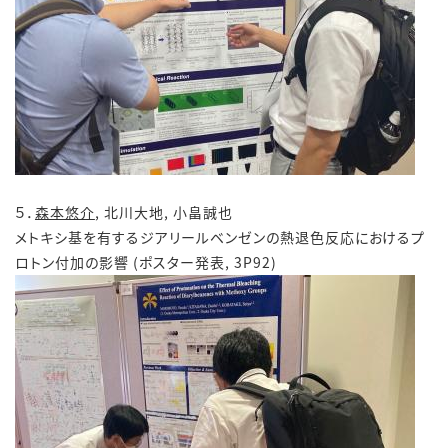
５．
森本悠介
, 北川大地, 小畠誠也
メトキシ基を有するジアリールベンゼンの熱退色反応におけるプ
ロトン付加の影響 (ポスター発表, 3P92)