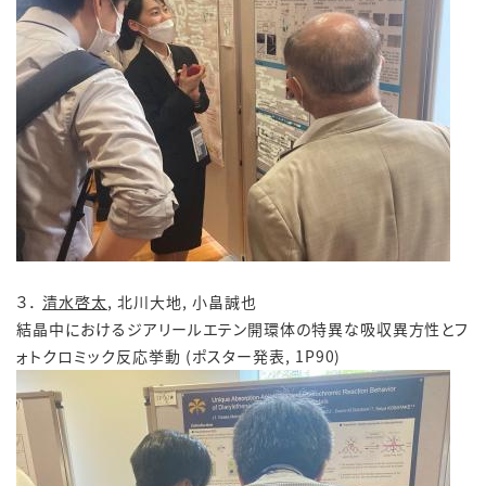
３．
清水啓太
, 北川大地, 小畠誠也
結晶中におけるジアリールエテン開環体の特異な吸収異方性とフ
ォトクロミック反応挙動 (ポスター発表, 1P90)