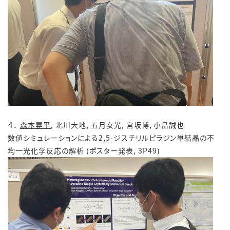
４．
森本晃平
, 北川大地, 五月女光, 宮坂博, 小畠誠也
数値シミュレーションによる2,5-ジスチリルピラジン単結晶の不
均一光化学反応の解析 (ポスター発表, 3P49)