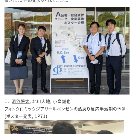
催され、５件の発表を行いました。
１．
濱谷将太
, 北川大地, 小畠誠也
フォトクロミックジアリールベンゼンの熱戻り反応半減期の予測
(ポスター発表, 1P71)