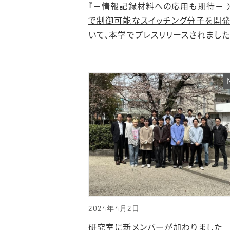
『－情報記録材料への応用も期待－ 
で制御可能なスイッチング分子を開発
いて、本学でプレスリリースされまし
2024年4月2日
研究室に新メンバーが加わりました