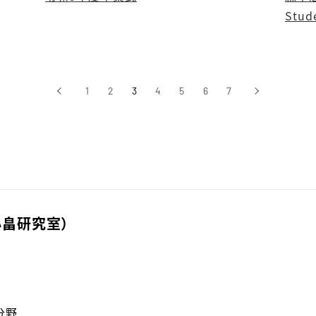
Stud
‹
1
2
3
4
5
6
7
›
前へ
次へ
畠研究室）
分野