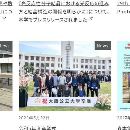
光や熱
『光反応性分子結晶における光反応の進み
29th
』につ
方と結晶構造の関係を明らかに』について、
Phot
た
本学でプレスリリースされました
News
News
2024年3月22日
2023
令和5年度卒業式
森本悠