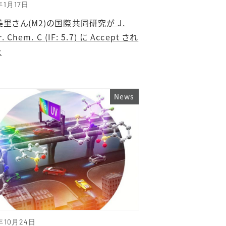
年1月17日
里さん(M2)の国際共同研究が J.
r. Chem. C (IF: 5.7) に Accept され
た
News
年10月24日