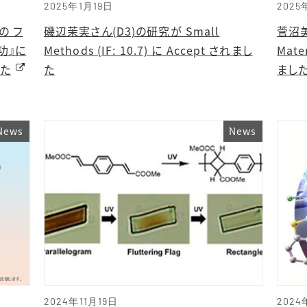
2025年1月19日
2025
の フ
磯辺茉実さん(D3)の研究が Small
菅沼美
功』に
Methods (IF: 10.7) に Accept されまし
Mate
した
た
まし
News
News
2024年11月19日
2024