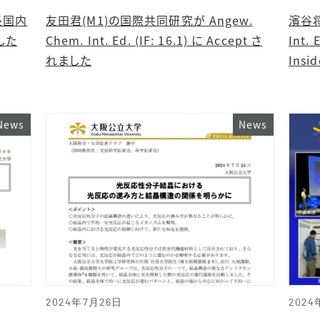
長国内
友田君(M1)の国際共同研究が Angew.
濱谷将
した
Chem. Int. Ed. (IF: 16.1) に Accept さ
Int. 
れました
Insi
News
News
2024年7月26日
2024