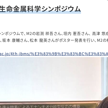
 第4回生命金属科学シンポジウム
科学シンポジウムで、M2の岩渕 祥吾さん、垣内 憲吾さん、 高津 
ん、坂本 康輔さん、松本 龍英さんがポスター発表を行い、M2の
omu.ac.jp/4th-ibms/%E3%83%9B%E3%83%BC%E3%83%