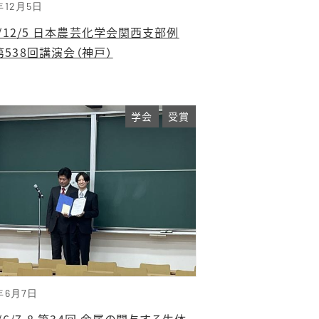
年12月5日
5/12/5 日本農芸化学会関西支部例
538回講演会（神戸）
学会
受賞
年6月7日
5/6/7-8 第34回 金属の関与する生体