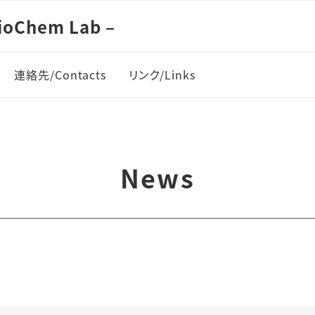
oChem Lab –
連絡先/Contacts
リンク/Links
News