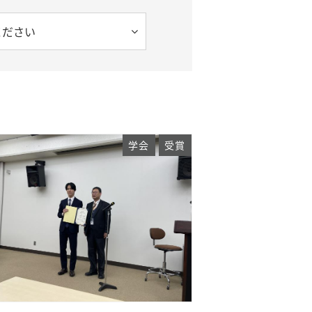
ください
学会
受賞