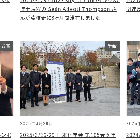
博士課程の Seán Adeoti Thompson さ
関連反
んが藤枝研に3ヶ月間滞在しました
受賞
学会
2025年3月26日
2025
シンポ
2025/3/26-29 日本化学会 第105春季年
202