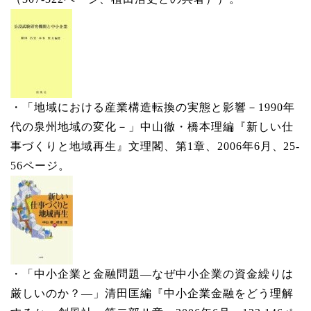
・「地域における産業構造転換の実態と影響－1990年
代の泉州地域の変化－」中山徹・橋本理編『新しい仕
事づくりと地域再生』文理閣、第1章、2006年6月、25-
56ページ。
・「中小企業と金融問題―なぜ中小企業の資金繰りは
厳しいのか？―」清田匡編『中小企業金融をどう理解