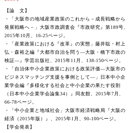
【論 文】
・「大阪市の地域産業政策のこれから－成長戦略から
発展戦略へ－」大阪市政調査会『市政研究』第189号、
2015年10月、16-25ページ。
・「産業政策における『改革』の実態」藤井聡・村上
弘・森裕之編『大都市自治を問う―大阪・橋下市政の
検証―』学芸出版社、2015年11月、138-150ページ。
・「自治体中小企業政策における政策評価―大阪市の
ビジネスマッチング支援を事例として―」日本中小企
業学会編『多様化する社会と中小企業の果たす役割
（日本中小企業学会論集34）』同友館、2015年7月、
66-78ページ。
・「中小企業と地域社会」大阪市経済戦略局『大阪の
経済（2015年版）』、2015年1月、90-100ページ。
【学会発表】