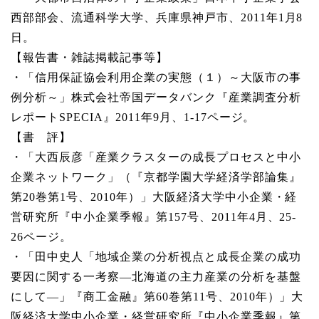
西部部会、流通科学大学、兵庫県神戸市、2011年1月8
日。
【報告書・雑誌掲載記事等】
・「信用保証協会利用企業の実態（１）～大阪市の事
例分析～」株式会社帝国データバンク『産業調査分析
レポートSPECIA』2011年9月、1-17ページ。
【書 評】
・「大西辰彦「産業クラスターの成長プロセスと中小
企業ネットワーク」（『京都学園大学経済学部論集』
第20巻第1号、2010年）」大阪経済大学中小企業・経
営研究所『中小企業季報』第157号、2011年4月、25-
26ページ。
・「田中史人「地域企業の分析視点と成長企業の成功
要因に関する一考察―北海道の主力産業の分析を基盤
にして―」『商工金融』第60巻第11号、2010年）」大
阪経済大学中小企業・経営研究所『中小企業季報』第