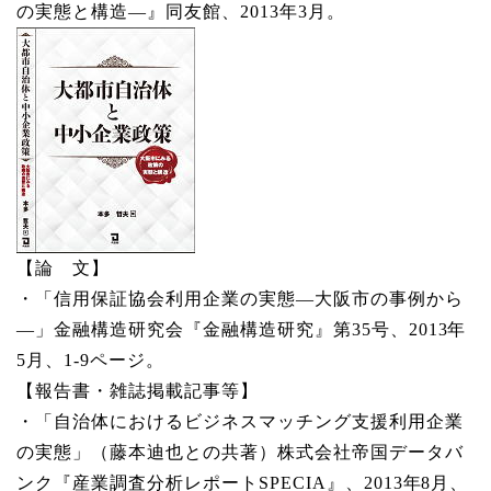
の実態と構造―』同友館、2013年3月。
【論 文】
・「信用保証協会利用企業の実態―大阪市の事例から
―」金融構造研究会『金融構造研究』第35号、2013年
5月、1-9ページ。
【報告書・雑誌掲載記事等】
・「自治体におけるビジネスマッチング支援利用企業
の実態」（藤本迪也との共著）株式会社帝国データバ
ンク『産業調査分析レポートSPECIA』、2013年8月、