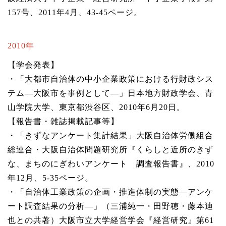
157号、2011年4月、43-45ページ。
2010年
【学会発表】
・「大都市自治体の中小企業政策における行財政シス
テム―大阪市を事例として―」日本地方財政学会、青
山学院大学、東京都渋谷区、2010年6月20日。
【報告書・雑誌掲載記事等】
・「きずなアンケート集計結果」大阪自治体労働組合
総連合・大阪自治体問題研究所『くらしと近所のきず
な、まちのにぎわいアンケート 調査報告書』、2010
年12月、5-35ページ。
・「自治体工業政策の企画・推進体制の実態―アンケ
ート調査結果の分析―」（三浦純一・田野穂・藤本迪
也との共著）大阪市立大学経営学会『経営研究』第61