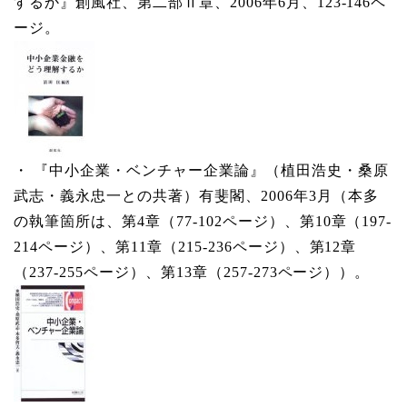
するか』創風社、第二部Ⅱ章、2006年6月、123-146ペ
ージ。
・ 『中小企業・ベンチャー企業論』（植田浩史・桑原
武志・義永忠一との共著）有斐閣、2006年3月（本多
の執筆箇所は、第4章（77-102ページ）、第10章（197-
214ページ）、第11章（215-236ページ）、第12章
（237-255ページ）、第13章（257-273ページ））。