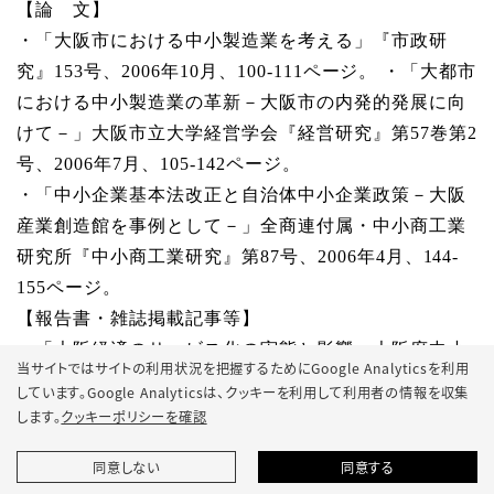
【論 文】
・「大阪市における中小製造業を考える」『市政研
究』153号、2006年10月、100-111ページ。 ・「大都市
における中小製造業の革新－大阪市の内発的発展に向
けて－」大阪市立大学経営学会『経営研究』第57巻第2
号、2006年7月、105-142ページ。
・「中小企業基本法改正と自治体中小企業政策－大阪
産業創造館を事例として－」全商連付属・中小商工業
研究所『中小商工業研究』第87号、2006年4月、144-
155ページ。
【報告書・雑誌掲載記事等】
・「大阪経済のサービス化の実態と影響」大阪府中小
当サイトではサイトの利用状況を把握するためにGoogle Analyticsを利用
企業家同友会『大阪のサービス業調査結果報告書』第6
しています。Google Analyticsは、
クッキーを利用して利用者の情報を収集
章、2006年3月、89-104ページ。
します。
クッキーポリシーを確認
・「総括と提言」泉南市商工会『泉南市商業調査報告
同意しない
同意する
書』、2006年3月、39-40ページ。