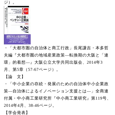
ジ）。
・「大都市圏の自治体と商工行政」長尾謙吉・本多哲
夫編『大都市圏の地域産業政策―転換期の大阪と「連
環」的着想―』大阪公立大学共同出版会、2014年3
月、第5章（57-67ページ）。
【論 文】
・「中小企業の存続・発展のための自治体中小企業政
策―自治体によるイノベーション支援とは―」全商連
付属・中小商工業研究所『中小商工業研究』第119号、
2014年4月、38-46ページ。
【学会発表】