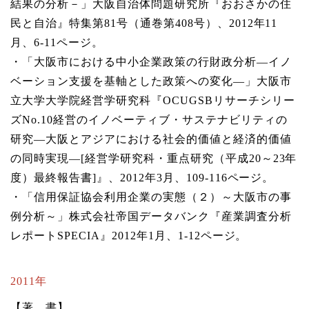
結果の分析－」大阪自治体問題研究所『おおさかの住
民と自治』特集第81号（通巻第408号）、2012年11
月、6-11ページ。
・「大阪市における中小企業政策の行財政分析―イノ
ベーション支援を基軸とした政策への変化―」大阪市
立大学大学院経営学研究科『OCUGSBリサーチシリー
ズNo.10経営のイノベーティブ・サステナビリティの
研究―大阪とアジアにおける社会的価値と経済的価値
の同時実現―[経営学研究科・重点研究（平成20～23年
度）最終報告書]』、2012年3月、109-116ページ。
・「信用保証協会利用企業の実態（２）～大阪市の事
例分析～」株式会社帝国データバンク『産業調査分析
レポートSPECIA』2012年1月、1-12ページ。
2011年
【著 書】