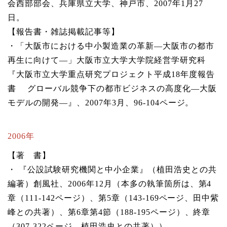
会西部部会、兵庫県立大学、神戸市、2007年1月27
日。
【報告書・雑誌掲載記事等】
・「大阪市における中小製造業の革新―大阪市の都市
再生に向けて―」大阪市立大学大学院経営学研究科
『大阪市立大学重点研究プロジェクト平成18年度報告
書 グローバル競争下の都市ビジネスの高度化―大阪
モデルの開発―』、2007年3月、96-104ページ。
2006年
【著 書】
・ 『公設試験研究機関と中小企業』（植田浩史との共
編著）創風社、2006年12月（本多の執筆箇所は、第4
章（111-142ページ）、第5章（143-169ページ、田中紫
峰との共著）、第6章第4節（188-195ページ）、終章
（307-322ページ、植田浩史との共著））。