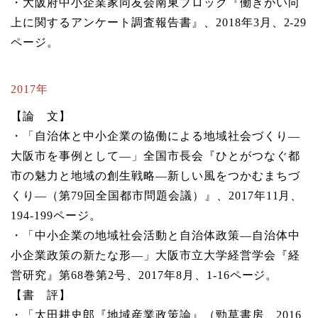
・大阪府中小企業家同友会南東ブロック『働きがい向
上に関するアンケート調査報告書』、2018年3月、2-29
ページ。
2017年
【論 文】
・「自治体と中小企業の協働による地域社会づくり―
大阪市を事例として―」全国市長会『ひとがつなぐ都
市の魅力と地域の創生戦略―新しい風をつかむまちづ
くり―（第79回全国都市問題会議）』、2017年11月、
194-199ページ。
・「中小企業の地域社会活動と自治体政策―自治体中
小企業政策の新たな形―」大阪市立大学経営学会『経
営研究』第68巻第2号、2017年8月、1-16ページ。
【書 評】
・「太田耕史郎『地域産業政策論』（勁草書房、2016