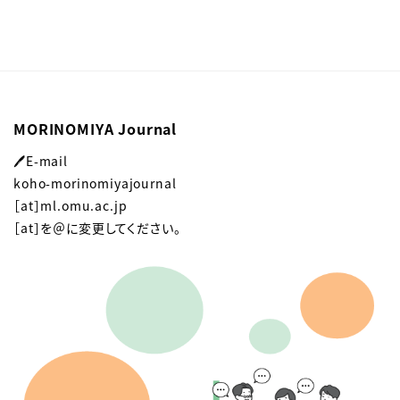
MORINOMIYA Journal
🖊E-mail
koho-morinomiyajournal
［at］ml.omu.ac.jp
［at］を＠に変更してください。