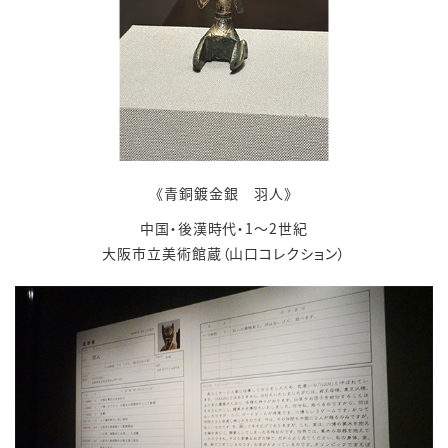
《青銅鍍金銀 羽人》
中国・後漢時代・
1
～
2
世紀
大阪市立美術館蔵（山口コレクション）