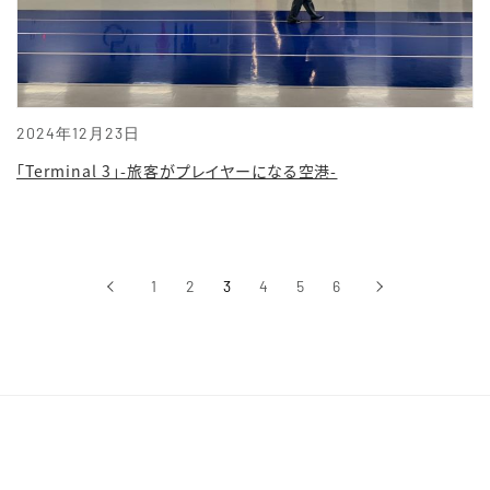
2024年12月23日
「Terminal 3」-旅客がプレイヤーになる空港-
‹
1
2
3
4
5
6
›
前へ
次へ