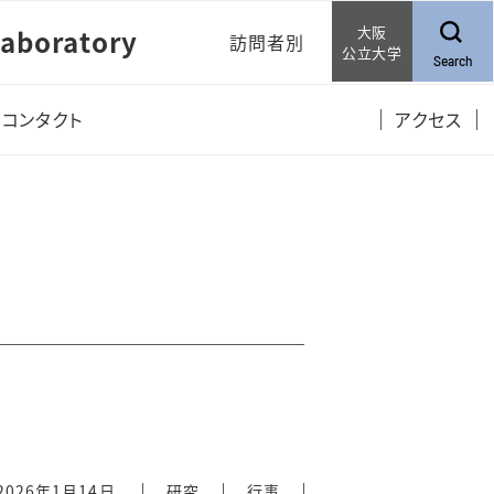
大阪
aboratory
訪問者別
公立大学
Search
当研究室を志望する学
コンタクト
アクセス
生の方へ
共同研究をお考えの企
業さまへ
2026年1月14日
研究
行事