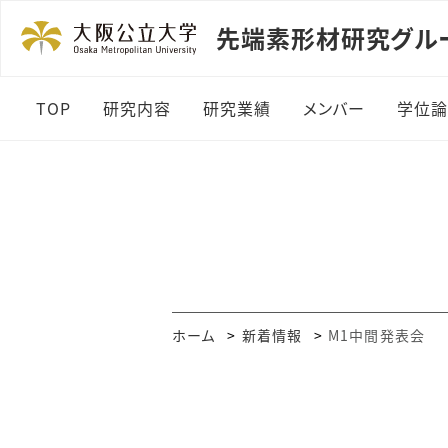
先端素形材研究グループ Ind
TOP
研究内容
研究業績
メンバー
学位
実験装置
教員紹介-金野
メンバー集合写
OBOG
ホーム
新着情報
M1中間発表会