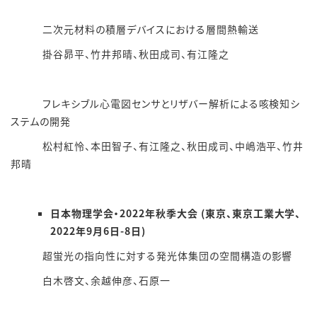
二次元材料の積層デバイスにおける層間熱輸送
掛谷昴平、竹井邦晴、秋田成司、有江隆之
フレキシブル心電図センサとリザバー解析による咳検知シ
ステムの開発
松村紅怜、本田智子、有江隆之、秋田成司、中嶋浩平、竹井
邦晴
日本物理学会・2022年秋季大会 (東京、東京工業大学、
2022年9月6日-8日)
超蛍光の指向性に対する発光体集団の空間構造の影響
白木啓文、余越伸彦、石原一