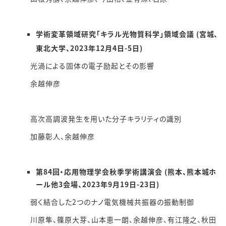
学術変革領域研究「キラル光物質科学」領域会議 (宮城、
東北大学、2023年12月4日-5日)
光渦による固体の電子励起とその影響
余越伸彦
高次高調波発生を用いた分子キラリティの識別
加藤彰人、余越伸彦
第84回・応用物理学会秋季学術講演会 (熊本、熊本城ホ
ール他3会場、2023年9月19日-23日)
弱く結合した2つのナノ電気機械共振器の振動制御
川原隼、篠原大芽、山本恵一朗、余越伸彦、有江隆之、秋田