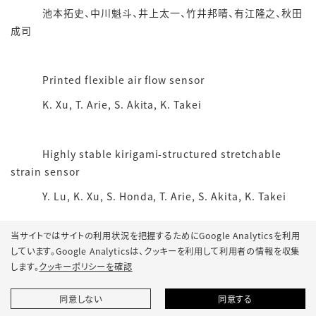
池本拓史、中川魁斗、井上太一、竹井邦晴、有江隆之、秋田
成司
Printed flexible air flow sensor
K. Xu, T. Arie, S. Akita, K. Takei
Highly stable kirigami-structured stretchable
strain sensor
Y. Lu, K. Xu, S. Honda, T. Arie, S. Akita, K. Takei
当サイトではサイトの利用状況を把握するためにGoogle Analyticsを利用
第57回フラーレン・ナノチューブ・グラフェン総合シンポ
しています。Google Analyticsは、
クッキーを利用して利用者の情報を収集
ジウム (名古屋、名古屋大学、2019年9月3日-5日)
します。
クッキーポリシーを確認
ナノカーボンを用いたフレキシブルデバイス
同意しない
同意する
竹井邦晴（依頼講演）