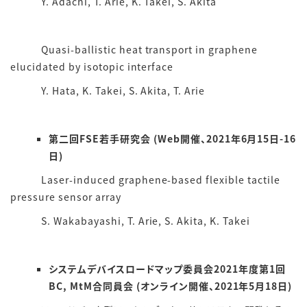
Y. Adachi, T. Arie, K. Takei, S. Akita
Quasi-ballistic heat transport in graphene
elucidated by isotopic interface
Y. Hata, K. Takei, S. Akita, T. Arie
第二回FSE若手研究会 (Web開催、2021年6月15日-16
日)
Laser-induced graphene-based flexible tactile
pressure sensor array
S. Wakabayashi, T. Arie, S. Akita, K. Takei
システムデバイスロードマップ委員会2021年度第1回
BC, MtM合同員会 (オンライン開催、2021年5月18日)