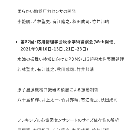
柔らかい触覚圧力センサの開発
李艶鵬、若林聖史、有江隆之、秋田成司、竹井邦晴
第82
回・応用物理学会秋季学術講演会
(Web開催、
2021年9月10日-13日、21日-23日)
水滴の振舞い検知に向けたPDMS/LIG超撥水性表面処理
若林聖史、有江隆之、秋田成司、竹井邦晴
原子層膜機械共振器の積層による振動制御
八十島和輝、井上太一、竹井邦晴、有江隆之、秋田成司
フレキシブル心電図センサシートのサイズ依存性の解析