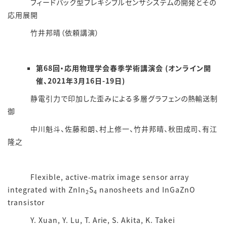
フィードバック型フレキシブルセンサシステムの開発とその
応用展開
竹井邦晴（依頼講演）
第68回・応用物理学会春季学術講演会 (オンライン開
催、2021年3月16日-19日)
静電引力で印加した歪みによる多層グラフェンの熱輸送制
御
中川魁斗、佐藤和朗、村上修一、竹井邦晴、秋田成司、有江
隆之
Flexible, active-matrix image sensor array
integrated with ZnIn
S
nanosheets and InGaZnO
2
4
transistor
Y. Xuan, Y. Lu, T. Arie, S. Akita, K. Takei