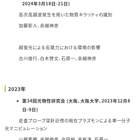
2024年3月18日-21日)
高次高調波発生を用いた物質キラリティの識別
加藤彰人、余越伸彦
超蛍光による反跳力における環境の影響
古川俊行、白木啓文、石原一、余越伸彦
2023年
第34回光物性研究会 (大阪、大阪大学、2023年12月8
日-9日)
走査プローブ深針近傍の局在プラズモンによる単一分子
光マニピュレーション
山根秀勝、余越伸彦、今田裕、金有洙、石原一