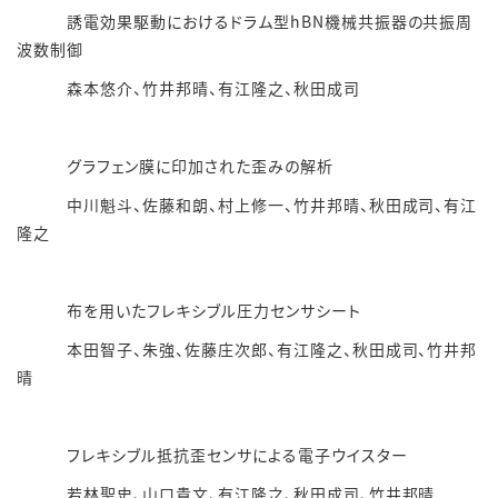
誘電効果駆動におけるドラム型hBN機械共振器の共振周
波数制御
森本悠介、竹井邦晴、有江隆之、秋田成司
グラフェン膜に印加された歪みの解析
中川魁斗、佐藤和朗、村上修一、竹井邦晴、秋田成司、有江
隆之
布を用いたフレキシブル圧力センサシート
本田智子、朱強、佐藤庄次郎、有江隆之、秋田成司、竹井邦
晴
フレキシブル抵抗歪センサによる電子ウイスター
若林聖史、山口貴文、有江隆之、秋田成司、竹井邦晴