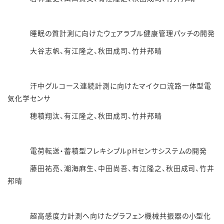
睡眠の質計測に向けたウェアラブル健康管理パッチの開発
大谷志帆、有江隆之、秋田成司、竹井邦晴
汗中グルコース連続計測に向けたマイクロ流路一体型電
気化学センサ
穂積翔汰、有江隆之、秋田成司、竹井邦晴
電荷転送・蓄積型フレキシブルpHセンサシステムの開発
藤田祐亮、潮海麻生、中田尚吾、有江隆之、秋田成司、竹井
邦晴
超高感度力計測へ向けたグラフェン機械共振器の小型化