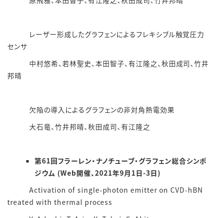
原飛雅、本田智子、有江隆之、秋田成司、竹井邦晴
レーザー形成したグラフェンによるフレキシブル触覚圧力
センサ
中村悠希、若林聖史、本田智子、有江隆之、秋田成司、竹井
邦晴
欠陥の導入によるグラフェンの非対角熱電効果
大石竜、竹井邦晴、秋田成司、有江隆之
第61回フラーレン・ナノチューブ・グラフェン総合シンポ
ジウム (Web開催、2021年9月1日-3日)
Activation of single-photon emitter on CVD-hBN
treated with thermal process