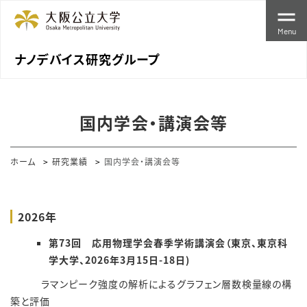
Menu
ナノデバイス研究グループ
国内学会・講演会等
ホーム
研究業績
国内学会・講演会等
2026年
第
73
回 応用物理学会春季学術講演会（東京、東京科
学大学、
2026
年
3
月
15
日
-18
日
)
ラマンピーク強度の解析によるグラフェン層数検量線の構
築と評価