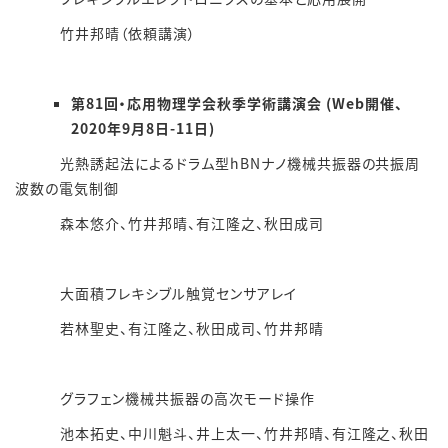
竹井邦晴（依頼講演）
第81回・応用物理学会秋季学術講演会 (Web開催、
2020年9月8日-11日)
光熱誘起法によるドラム型hBNナノ機械共振器の共振周
波数の電気制御
森本悠介、竹井邦晴、有江隆之、秋田成司
大面積フレキシブル触覚センサアレイ
若林聖史、有江隆之、秋田成司、竹井邦晴
グラフェン機械共振器の高次モード操作
池本拓史、中川魁斗、井上太一、竹井邦晴、有江隆之、秋田