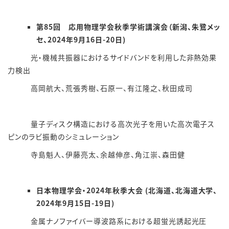
第85回 応用物理学会秋季学術講演会（新潟、朱鷺メッ
セ、2024年9月16日-20日)
光・機械共振器におけるサイドバンドを利用した非熱効果
力検出
⾼岡航⼤、荒張秀樹、⽯原⼀、有江隆之、秋⽥成司
量子ディスク構造における高次光子を用いた高次電子ス
ピンのラビ振動のシミュレーション
寺島魁人、伊藤亮太、余越伸彦、角江崇、森田健
日本物理学会・2024年秋季大会 (北海道、北海道大学、
2024年9月15日-19日)
金属ナノファイバー導波路系における超蛍光誘起光圧