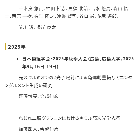
千木良 悠貴、神田 哲志、黒須 俊治、吉永 悠馬、森山 悟
士、西原 一樹、有江 隆之、渡邊 賢司、谷口 尚、花尻 達郎、
前川 透、根岸 良太
2025年
日本物理学会・2025年秋季大会（広島、広島大学、2025
年9月16日-19日)
光スキルミオンの2光子照射による角運動量転写とエンタ
ングルメント生成の研究
齋藤博亮、余越伸彦
ねじれ二層グラフェンにおけるキラル高次光学応答
加藤彰人、余越伸彦