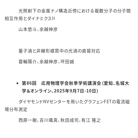
光照射下の金属ナノ構造近傍における複数分子の分子間
相互作用とダイナミクスII
山本悠斗、余越伸彦
量子渦と非線形媒質中の光渦の直接対応
蓑輪陽介、余越伸彦、坪田誠
第86回 応用物理学会秋季学術講演会（愛知、名城大
学＆オンライン、2025年9月7日-10日)
ダイヤモンドNVセンターを用いたグラフェンFETの電流磁
場分布測定
西原一樹、吉川颯真、秋田成司、有江 隆之