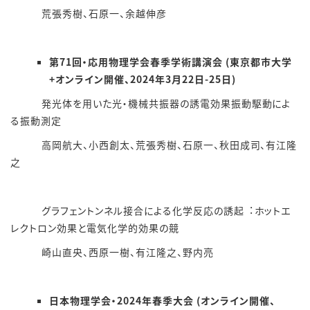
荒張秀樹、石原一、余越伸彦
第71回・応用物理学会春季学術講演会 (東京都市大学
+オンライン開催、2024年3月22日-25日)
発光体を⽤いた光・機械共振器の誘電効果振動駆動によ
る振動測定
⾼岡航⼤、⼩⻄創太、荒張秀樹、⽯原⼀、秋⽥成司、有江隆
之
グラフェントンネル接合による化学反応の誘起︓ホットエ
レクトロン効果と電気化学的効果の競
崎⼭直央、⻄原⼀樹、有江隆之、野内亮
日本物理学会・2024年春季大会 (オンライン開催、