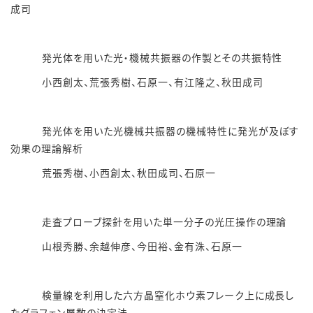
成司
発光体を用いた光・機械共振器の作製とその共振特性
小西創太、荒張秀樹、石原一、有江隆之、秋田成司
発光体を用いた光機械共振器の機械特性に発光が及ぼす
効果の理論解析
荒張秀樹、小西創太、秋田成司、石原一
走査プローブ探針を用いた単一分子の光圧操作の理論
山根秀勝、余越伸彦、今田裕、金有洙、石原一
検量線を利用した六方晶窒化ホウ素フレーク上に成長し
たグラフェン層数の決定法