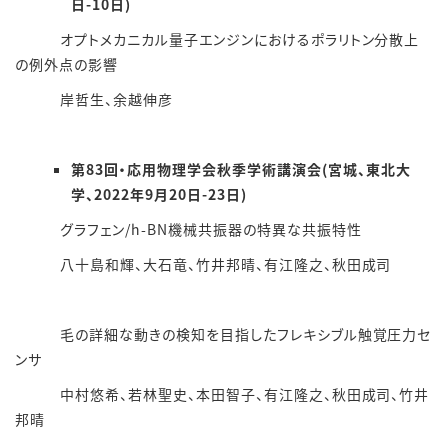
日-10日)
オプトメカニカル量子エンジンにおけるポラリトン分散上
の例外点の影響
岸哲生、余越伸彦
第83
回・応用物理学会秋季学術講演会
(宮城、東北大
学、2022年9月20日-23日)
グラフェン/h-BN機械共振器の特異な共振特性
八十島和輝、大石竜、竹井邦晴、有江隆之、秋田成司
毛の詳細な動きの検知を目指したフレキシブル触覚圧力セ
ンサ
中村悠希、若林聖史、本田智子、有江隆之、秋田成司、竹井
邦晴