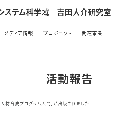
システム科学域 吉田大介研究室
メディア情報
プロジェクト
関連事業
防災教育ARアプリ
JST COI-NEXT
高精度3Dデータの活用
JST SOLVE for SDG
活動報告
ドローン配送実験
災 人材育成プログラム入門」が出版されました