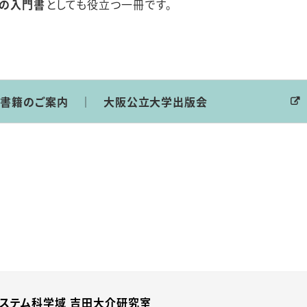
の入門書
としても役立つ一冊です。
書籍のご案内 ｜ 大阪公立大学出版会
ステム科学域 吉田大介研究室