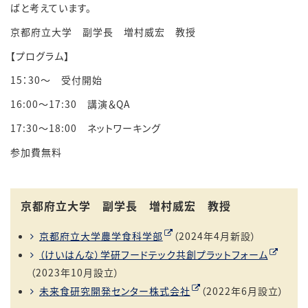
ばと考えています。
京都府立大学 副学長 増村威宏 教授
【プログラム】
15：30～ 受付開始
16:00～17:30 講演＆QA
17:30～18:00 ネットワーキング
参加費無料
京都府立大学 副学長 増村威宏 教授
京都府立大学農学食科学部
（
2024
年
4
月新設）
（けいはんな）学研フードテック共創プラットフォーム
（
2023
年
10
月設立）
未来食研究開発センター株式会社
（
2022
年
6
月設立）