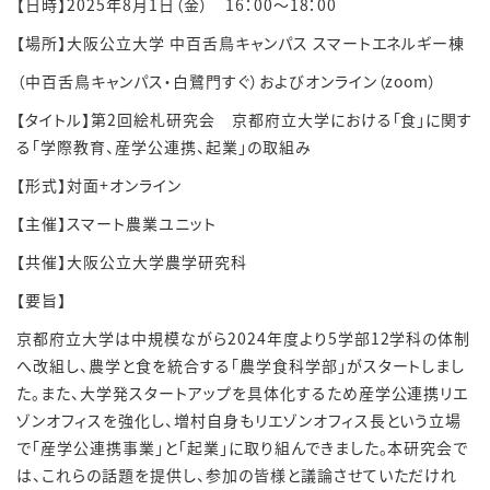
【日時】2025年8月1日（金） 16：00～18：00
【場所】大阪公立大学 中百舌鳥キャンパス スマートエネルギー棟
（中百舌鳥キャンパス・白鷺門すぐ）およびオンライン（zoom）
【タイトル】第2回絵札研究会 京都府立大学における「食」に関す
る「学際教育、産学公連携、起業」の取組み
【形式】対面+オンライン
【主催】スマート農業ユニット
【共催】大阪公立大学農学研究科
【要旨】
京都府立大学は中規模ながら2024年度より5学部12学科の体制
へ改組し、農学と食を統合する「農学食科学部」がスタートしまし
た。また、大学発スタートアップを具体化するため産学公連携リエ
ゾンオフィスを強化し、増村自身もリエゾンオフィス長という立場
で「産学公連携事業」と「起業」に取り組んできました。本研究会で
は、これらの話題を提供し、参加の皆様と議論させていただけれ