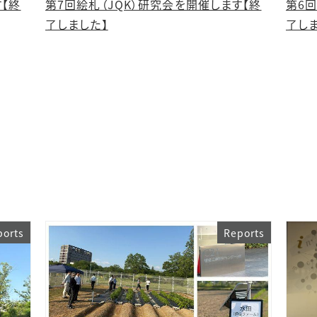
す【終
第7回絵札（JQK）研究会を開催します【終
第6回
了しました】
了し
ports
Reports