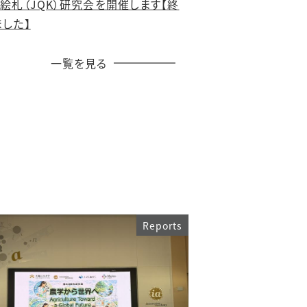
絵札（JQK）研究会を開催します【終
ました】
一覧を見る
Reports