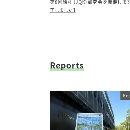
第8回絵札（JQK）研究会を開催しま
了しました】
Reports
Re