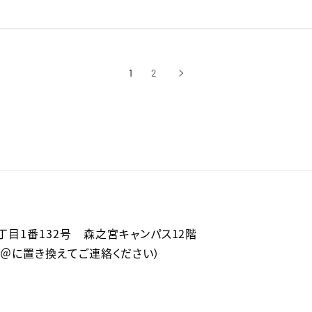
1
2
›
次へ
2丁目1番132号 森之宮キャンパス12階
（アットを＠に置き換えてご連絡ください）