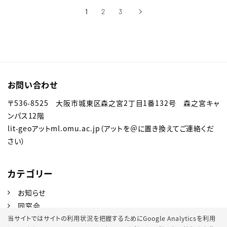
1
2
3
›
次へ
お問い合わせ
〒536-8525 大阪市城東区森之宮2丁目1番132号 森之宮キャ
ンパス12階
lit-geoアットml.omu.ac.jp（アットを＠に置き換えてご連絡くだ
さい）
カテゴリー
お知らせ
同窓会
Tweets by ocu_geo
当サイトではサイトの利用状況を把握するためにGoogle Analyticsを利用