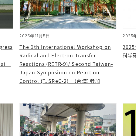
2025年11月5日
2025
gress
The 9th International Workshop on
20
Radical and Electron Transfer
科学
awai
Reactions (RETR-9)/ Second Taiwan-
Japan Symposium on Reaction
Control (TJSReC-2) （台湾）参加