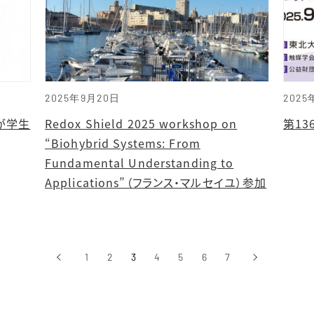
2025年9月20日
2025
が学生
Redox Shield 2025 workshop on
第1
“Biohybrid Systems: From
Fundamental Understanding to
Applications”（フランス・マルセイユ）参加
‹
1
2
3
4
5
6
7
›
前へ
次へ