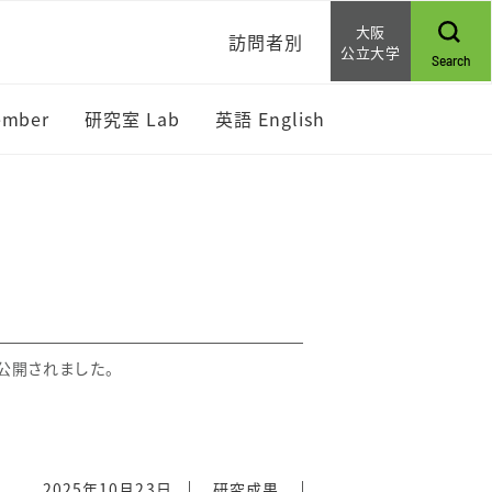
大阪
訪問者別
公立大学
Search
mber
研究室 Lab
英語 English
文が公開されました。
2025年10月23日
研究成果