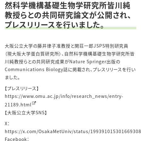
然科学機構基礎生物学研究所皆川純
教授らとの共同研究論文が公開され、
プレスリリースを行いました。
大阪公立大学の藤井律子准教授と関荘一郎
JSPS
特別研究員
（現大阪大学蛋白質研究所）、自然科学機構基礎生物学研究所皆
川純教授らとの共同研究成果が
Nature Springer
出版の
Communications Biology
誌に掲載され、プレスリリースを行い
ました。
【プレスリリース】
https://www.omu.ac.jp/info/research_news/entry-
21189.html
【大阪公立大学SNS】
X：
https://x.com/OsakaMetUniv/status/19939101530166930
Facebook：