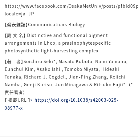
https://www.facebook.com/OsakaMetUniv/posts/pfbid
locale=ja_JP
【発表雑誌】
Communications Biology
【論 文 名】 Distinctive and functional pigment
arrangements in Lhcp, a prasinophytespecific
photosynthetic light-harvesting complex
【著 者】Soichiro Seki*, Masato Kubota, Nami Yamano,
Eunchul Kim, Asako Ishii, Tomoko Miyata, Hideaki
Tanaka, Richard J. Cogdell, Jian-Ping Zhang, Keiichi
Namba, Genji Kurisu, Jun Minagawa & Ritsuko Fujii*
（*
責任著者）
【
掲載
URL 】
https://doi.org/10.1038/s42003-025-
08977-x