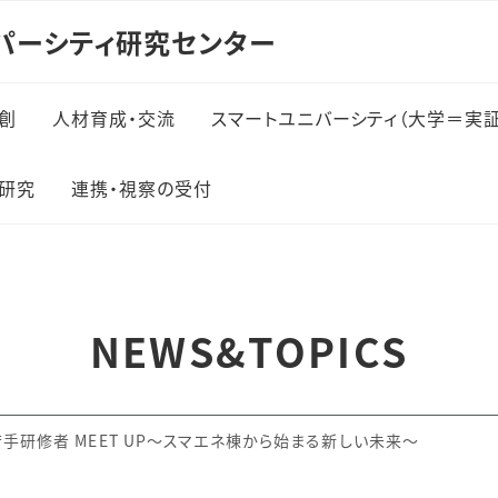
パーシティ研究センター
創
人材育成・交流
スマートユニバーシティ（大学＝実証
研究
連携・視察の受付
NEWS&TOPICS
若手研修者 MEET UP～スマエネ棟から始まる新しい未来～