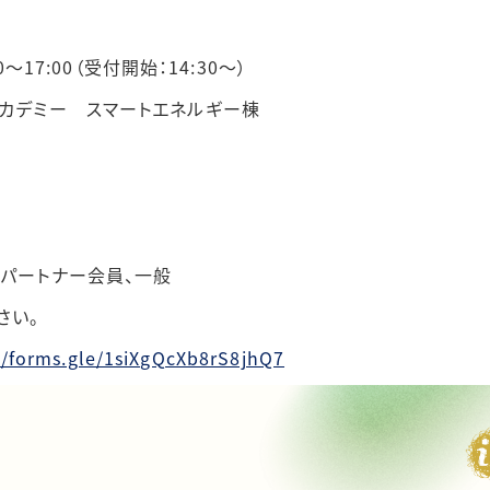
0～17:00
（受付開始：
14:30
～）
アカデミー スマートエネルギー棟
創パートナー会員、一般
さい。
//forms.gle/1siXgQcXb8rS8jhQ7