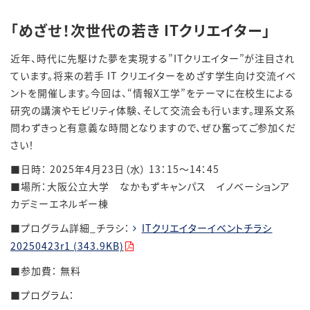
「めざせ！次世代の若き ITクリエイター」
近年、時代に先駆けた夢を実現する”ITクリエイター”が注目され
ています。将来の若手 IT クリエイターをめざす学生向け交流イベ
ントを開催します。今回は、“情報X工学”をテーマに在校生による
研究の講演やモビリティ体験、そして交流会も行います。理系文系
問わずきっと有意義な時間となりますので、ぜひ奮ってご参加くだ
さい！
■日時：
2025
年4月23日（水）
13
：15～14：45
■場所：大阪公立大学 なかもずキャンパス イノベーションア
カデミーエネルギー棟
■プログラム詳細
_
チラシ：
ITクリエイターイベントチラシ
20250423r1 (343.9KB)
■参加費： 無料
■プログラム：