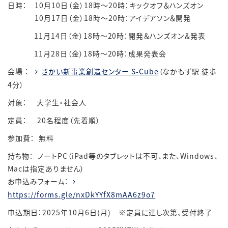
日時：
10
月
10
日（金）
18
時～
20
時：キックオフ＆ハンズオン
10
月
17
日（金）
18
時～
20
時：アイデアソン＆開発
11
月
14
日（金）
18
時～
20
時：開発＆ハンズオン＆発表
11
月
28
日（金）
18
時～
20
時：成果発表会
会場 ：
さかい新事業創造センター
S-Cube
（なかもず駅 徒歩
4
分）
対象： 大学生・社会人
定員：
20
名程度（先着順）
参加費： 無料
持ち物： ノート
PC
（
iPad
等のタブレットは不可、また、
Windows
、
Mac
は指定ありません）
お申込みフォーム：
https://forms.gle/nxDkYYfX8mAA6z9o7
申込期日：2025年10月6日(月) ※定員に達し次第、受付終了