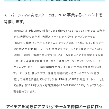
事業よる、イベントを
スーパーシティ研究センターでは、 PDA*
開催します。
※PDAとは、Playground for Data-driven Application Project の略称
です。
大阪公立大学が、大阪スマートシティパートナーズフォーラム
（OSPF）、関西イノベーションイニシアティブ（KSII）と協力して、都市デー
タの利活用を促進し、データ利活用アプリケーションを開発できる人材を
発掘し、育成し、循環させるプラットフォームを創ることを目標にして発足
しました。
自治体や各種団体・法人と連携して、ハッカソンイベント 、ワー
クショップ、セミナー、実証実験プロジェクトなどの企画や開催を行いま
す。「データを、使ったアプリ開発を気軽に試せるプレイグランド（遊び
場）」の構築を目指しています。
なお、PDAは、OSPFが共創パートナーとし
て参画する2025年大阪・関西万博の「TEAM EXPO 2025」プログラムの一
環も担っています。
アイデアを実際にアプリ化！チームで仲間と一緒に作っ