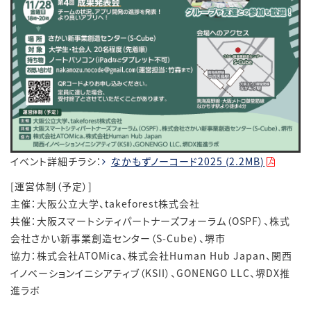
イベント詳細チラシ：
なかもずノーコード2025 (2.2MB)
[運営体制（予定）
]
主催：大阪公立大学、
takeforest
株式会社
共催：大阪スマートシティパートナーズフォーラム（
OSPF
）、株式
会社さかい新事業創造センター（
S-Cube
）、堺市
協力：株式会社
ATOMica
、株式会社
Human Hub Japan
、関西
イノベーションイニシアティブ（
KSII
）、
GONENGO LLC
、堺
DX
推
進ラボ