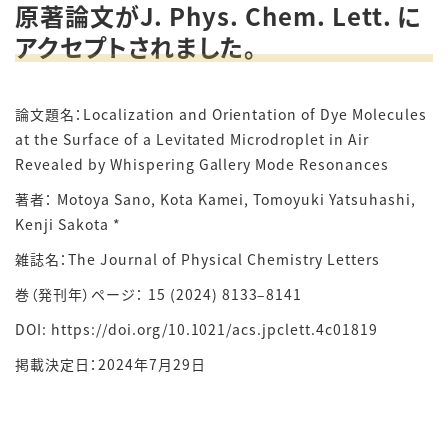
原著論文がJ. Phys. Chem. Lett. に
アクセプトされました。
論文題名：Localization and Orientation of Dye Molecules
at the Surface of a Levitated Microdroplet in Air
Revealed by Whispering Gallery Mode Resonances
著者： Motoya Sano, Kota Kamei, Tomoyuki Yatsuhashi,
Kenji Sakota *
雑誌名：The Journal of Physical Chemistry Letters
巻（発刊年）ページ： 15 (2024) 8133–8141
DOI: https://doi.org/10.1021/acs.jpclett.4c01819
掲載決定日：2024年7月29日