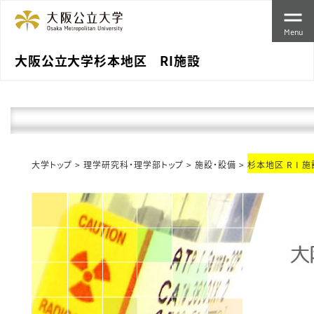
Menu
大阪公立大学杉本地区 RI施設
大学トップ
>
理学研究科・理学部トップ
>
施設・設備
>
杉本地区 R I 施