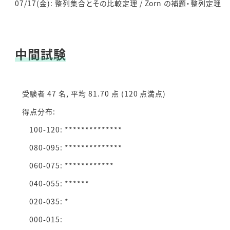
07/17(金): 整列集合とその比較定理 / Zorn の補題・整列定理
中間試験
受験者 47 名, 平均 81.70 点 (120 点満点)
得点分布:
100-120: **************
080-095: **************
060-075: ************
040-055: ******
020-035: *
000-015: