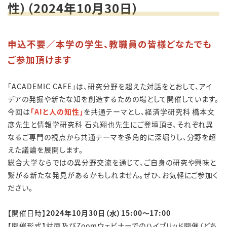
性）（2024年10月30日）
申込不要／本学の学生、教職員の皆様どなたでも
ご参加頂けます
「ACADEMIC CAFE」は、研究分野を超えた対話をとおして、アイ
デアの発掘や新たな知を創造するための場として開催しています。
​今回は
「AIと人の知性」
を共通テーマとし、
経済学研究科 橋本文
彦先
生と
情報学研究科 石丸翔也先生に
ご登壇頂き、それぞれ異
なるご専門の視点から共通テーマを多角的に深堀りし、分野を超
えた議論を展開します。
総合大学ならではの異分野交流を通じて、ご自身の研究や興味と
繋がる新たな発見があるかもしれません。ぜひ、お気軽にご参加く
ださい。
​​​【開催日時】
2024年10月30日（水）15:00～17:00
​​【​開催形式】対面及びZoomウェビナーでのハイブリッド開催（どち