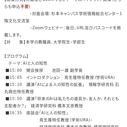
らも申込
不要
）
・対面会場：杉本キャンパス学術情報総合センター1
階文化交流室
・Zoomウェビナー：後日、URL及びパスコードを掲
載します。
【対 象】本学の教職員、大学院生・学部生
​【プログラム】
テーマ：
AIと人の知性
■15：00 開会挨拶 池田一雄 副学長
■15：05 イントロダクション 鳥生隆特任教授（学術URA)​​
■15：10 講演「AIによる人の知性の拡張」 情報学研究科 石
丸翔也特任教授
​​ ■15：50 講演「将来のAI​は私たちの道具か、友人か、それとも
支配者か？」​ 経済学研究科 橋本文彦教授
■16：35 座談会「AIと人の知性」
鳥生隆特任教授（学術URA)・
経済学研究科 橋本文彦教授・情報学研究科